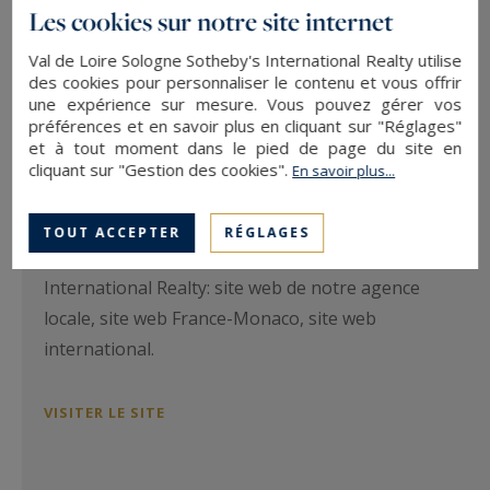
Les cookies sur notre site internet
Val de Loire Sologne Sotheby's International Realty utilise
des cookies pour personnaliser le contenu et vous offrir
une expérience sur mesure. Vous pouvez gérer vos
préférences et en savoir plus en cliquant sur "Réglages"
et à tout moment dans le pied de page du site en
cliquant sur "Gestion des cookies".
En savoir plus...
Sites web Sotheby's International
Realty
TOUT ACCEPTER
RÉGLAGES
Des sites web de notre réseau Sotheby’s
International Realty: site web de notre agence
locale, site web France-Monaco, site web
international.
VISITER LE SITE