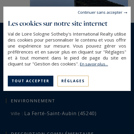
Continuer sans accepter
Les cookies sur notre site internet
Val de Loire Sologne Sotheby's International Realty utilise
En savoir plus...
des cookies pour personnaliser le contenu et vous offrir
une expérience sur mesure. Vous pouvez gérer vos
préférences et en savoir plus en cliquant sur "Réglages"
et à tout moment dans le pied de page du site en
DESCRIPTION GÉNÉRALE
cliquant sur "Gestion des cookies".
En savoir plus...
Forêt
Type de bien :
28 ha
Surface :
TOUT ACCEPTER
RÉGLAGES
ENVIRONNEMENT
La Ferté-Saint-Aubin (45240)
Ville :
DESCRIPTION COMPLÉMENTAIRE