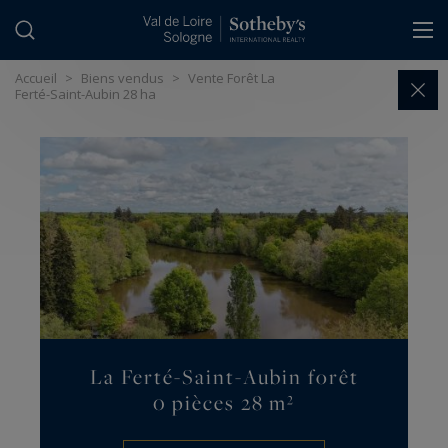
Panneau de gestion des cookies
Accueil
>
Biens vendus
>
Vente Forêt La
Ferté-Saint-Aubin 28 ha
La Ferté-Saint-Aubin forêt
0 pièces 28 m²