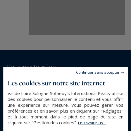
En savoir plus...
Continuer sans accepter
Les cookies sur notre site internet
DESCRIPTION GÉNÉRALE
Val de Loire Sologne Sotheby's International Realty utilise
Appartement
Type de bien :
des cookies pour personnaliser le contenu et vous offrir
une expérience sur mesure. Vous pouvez gérer vos
79.41 m²
Surface :
préférences et en savoir plus en cliquant sur "Réglages"
3
Pièces :
et à tout moment dans le pied de page du site en
2
cliquant sur "Gestion des cookies".
Chambres :
En savoir plus...