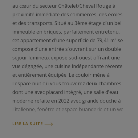
au cœur du secteur Châtelet/Cheval Rouge à
proximité immédiate des commerces, des écoles
et des transports. Situé au 3ème étage d'un bel
immeuble en briques, parfaitement entretenu,
cet appartement d'une superficie de 79,41 m² se
compose d'une entrée s'ouvrant sur un double
séjour lumineux exposé sud-ouest offrant une
vue dégagée, une cuisine indépendante récente
et entièrement équipée. Le couloir mène à
l'espace nuit où vous trouverez deux chambres
dont une avec placard intégré, une salle d'eau
moderne refaite en 2022 avec grande douche à
l'italienne, fenêtre et espace buanderie et un wc
séparé. Un bien plein de charme, bénéficiant
LIRE LA SUITE
d'une localisation idéale (10 min en tramway de
la gare et 14 min à pied), où les matériaux et