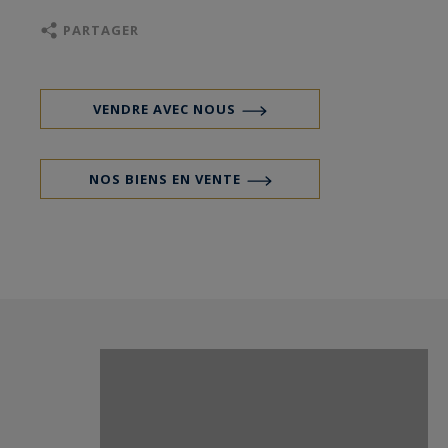
mobiliers d'époque ont été soigneusement
PARTAGER
conservés (parquet, cheminée, vitraux) et mêlés
à une touche subtile de modernité. Une cave
complète ce bien.
VENDRE AVEC NOUS
NOS BIENS EN VENTE