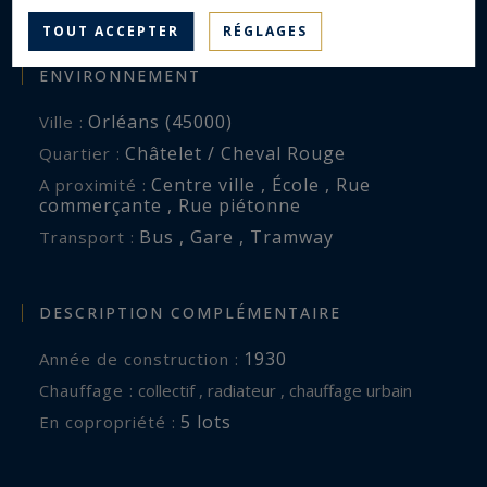
1
Salle(s) d'eau :
TOUT ACCEPTER
RÉGLAGES
ENVIRONNEMENT
Orléans (45000)
Ville :
Châtelet / Cheval Rouge
Quartier :
Centre ville , École , Rue
A proximité :
commerçante , Rue piétonne
Bus , Gare , Tramway
Transport :
DESCRIPTION COMPLÉMENTAIRE
1930
Année de construction :
Chauffage :
collectif , radiateur , chauffage urbain
5 lots
En copropriété :