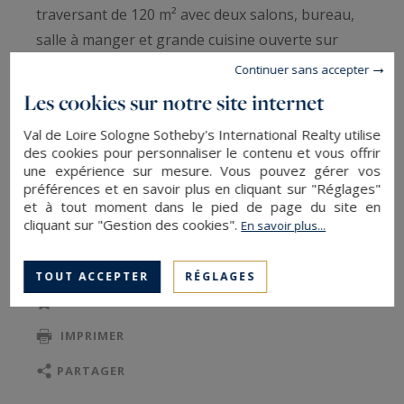
traversant de 120 m² avec deux salons, bureau,
salle à manger et grande cuisine ouverte sur
terrasse.
Continuer sans accepter
Étage : suite parentale avec terrasse, salle de
Les cookies sur notre site internet
bains en marbre et dressing, 2 chambres, salle
Val de Loire Sologne Sotheby's International Realty utilise
d’eau.
des cookies pour personnaliser le contenu et vous offrir
Dernier niveau : vaste palier (possibilité
une expérience sur mesure. Vous pouvez gérer vos
préférences et en savoir plus en cliquant sur "Réglages"
chambre), 2 chambres dont une avec salle de
et à tout moment dans le pied de page du site en
bains.
cliquant sur "Gestion des cookies".
En savoir plus...
LIRE LA SUITE
Extérieurs : parc paysager aux arbres
TOUT ACCEPTER
RÉGLAGES
centenaires descendant jusqu’aux rives du
SAUVEGARDER
Loiret, piscine à débordement avec vue
IMPRIMER
panoramique, terrasses, garage à bateau.
PARTAGER
Annexes : maisonnette à aménager,