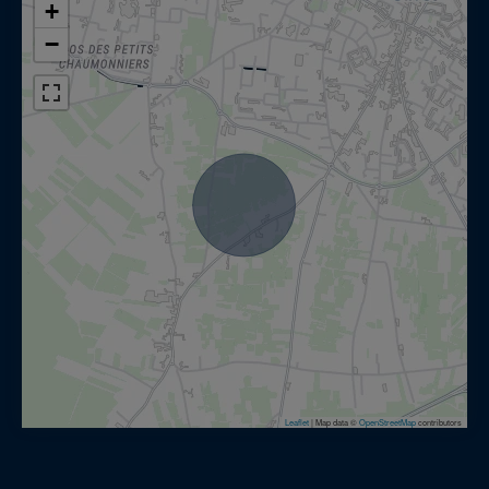
+
−
Leaflet
|
Map data ©
OpenStreetMap
contributors