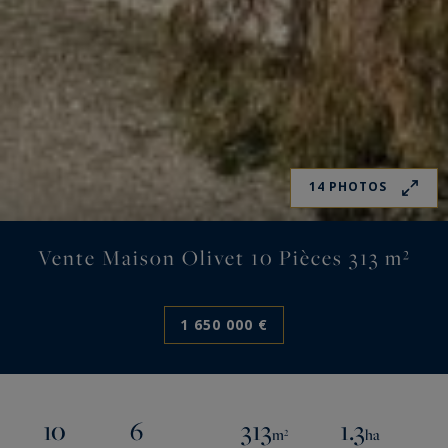
14 PHOTOS
Vente Maison Olivet 10 Pièces 313 m²
1 650 000 €
10
6
313
1.3
m²
ha