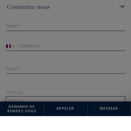
Nom*
Téléphone ¹
France
+33
Email*
Message
DEMANDE DE
APPELER
MESSAGE
RENDEZ-VOUS