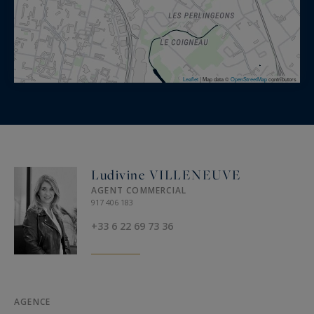
Leaflet
|
Map data ©
OpenStreetMap
contributors
Ludivine VILLENEUVE
AGENT COMMERCIAL
917 406 183
+33 6 22 69 73 36
AGENCE