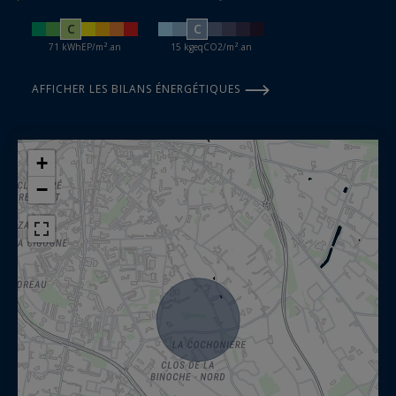
C
C
71 kWhEP/m².an
15 kgeqCO2/m².an
AFFICHER LES BILANS ÉNERGÉTIQUES
+
−