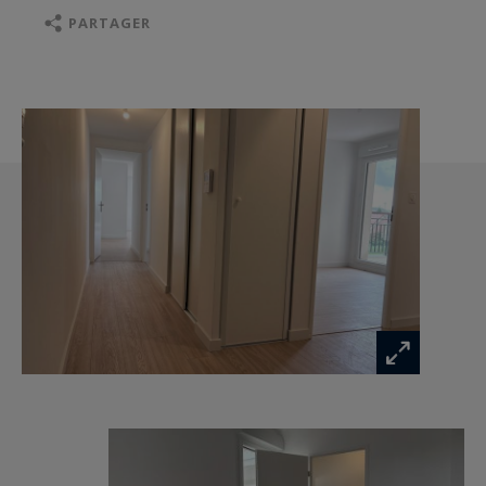
stationnements en sous-sol complètent ce bien
PARTAGER
aux prestations soignées, idéal pour une
installation immédiate dans un cadre serein, à
quelques minutes du centre d’Orléans. Frais de
notaire réduits.
Les informations sur les risques auxquels ce
bien est exposé sont disponibles sur :
www.georisques.gouv.fr