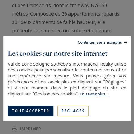
et des transports, dont le tramway B à 250
mètres. Composée de 26 appartements répartis
sur deux bâtiments de faible hauteur, elle
présente une architecture sobre et élégante.
Situé à l’arrière de la résidence, au calme et sans
Continuer sans accepter
vis-à-vis, cet appartement prêt à habiter
Les cookies sur notre site internet
développe une surface de 90.49 m². Exposé plein
Val de Loire Sologne Sotheby's International Realty utilise
Sud-Ouest, il bénéficie d’une belle luminosité et
des cookies pour personnaliser le contenu et vous offrir
d’une vue dégagée sur les espaces verts. Le
une expérience sur mesure. Vous pouvez gérer vos
séjour avec cuisine ouverte de 32.24 m² se
préférences et en savoir plus en cliquant sur "Réglages"
et à tout moment dans le pied de page du site en
prolonge sur un grand balcon de 13.45 m²,
cliquant sur "Gestion des cookies".
En savoir plus...
LIRE LA SUITE
offrant un espace extérieur sans nuisances et
préservé. L’espace nuit comprend trois
TOUT ACCEPTER
RÉGLAGES
chambres dont une avec sa salle d'eau privative
SAUVEGARDER
ainsi qu'une salle de bains. Une chaudière
IMPRIMER
individuelle au gaz ainsi que deux