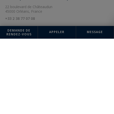
22 boulevard de Châteaudun
45000 Orléans, France
+33 2 38 77 07 08
DEMANDE DE
APPELER
MESSAGE
RENDEZ-VOUS
Nom*
Téléphone ¹
France
+33
Email*
Message