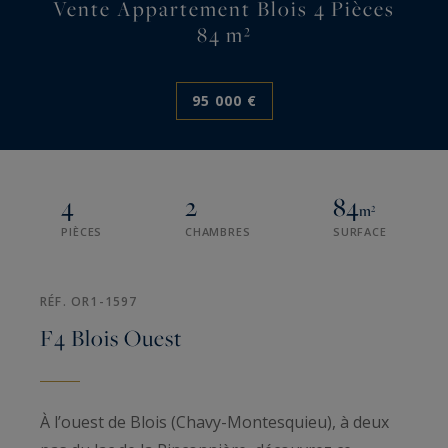
Vente Appartement Blois 4 Pièces
84 m²
95 000 €
4
2
84
m²
PIÈCES
CHAMBRES
SURFACE
RÉF. OR1-1597
F4 Blois Ouest
À l’ouest de Blois (Chavy-Montesquieu), à deux