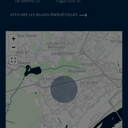
228 kWhEP/m².an
5 kgeqCO2/m².an
AFFICHER LES BILANS ÉNERGÉTIQUES
+
−