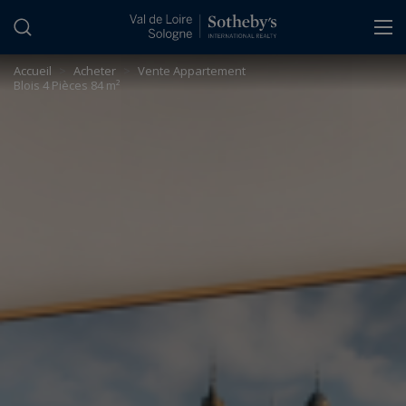
Panneau de gestion des cookies
Accueil
>
Acheter
>
Vente Appartement
Blois 4 Pièces 84 m²