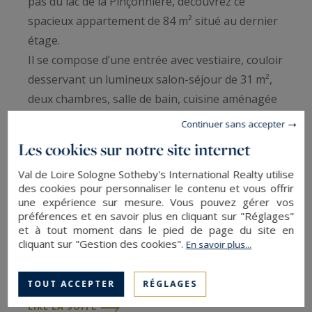
pas du lac de la Pinçonnière, découvrez ce
spacieux appartement de 84 m² situé au dernier
étage.
Il se compose d’une entrée avec vestiaire, couloir
desservant un lumineux salon-séjour de 31 m²,
deux chambres, salle de bain, cuisine aménagée
avec arrière-cuisine, wc indépendant.
Continuer sans accepter
Vous bénéficierez également d’une cave en sous-
Les cookies sur notre site internet
sol. Parking au sein de la résidence facilitant le
Val de Loire Sologne Sotheby's International Realty utilise
stationnement.
des cookies pour personnaliser le contenu et vous offrir
Idéalement situé, le bien se trouve à proximité
une expérience sur mesure. Vous pouvez gérer vos
immédiate des écoles, des cabinets médicaux et
préférences et en savoir plus en cliquant sur "Réglages"
et à tout moment dans le pied de page du site en
arrêt de bus.
cliquant sur "Gestion des cookies".
En savoir plus...
Immobilier Blois Val de Loire Sologne
Contact : DURAND Nathalie
TOUT ACCEPTER
RÉGLAGES
Téléphone 06 48 48 70 83
LIRE LA SUITE