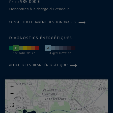
985 000 €
Prix :
Honoraires à la charge du vendeur
CONSULTER LE BARÈME DES HONORAIRES
DIAGNOSTICS ÉNERGÉTIQUES
B
A
172 kWhEP/m².an
4 kgeqCO2/m².an
AFFICHER LES BILANS ÉNERGÉTIQUES
+
−