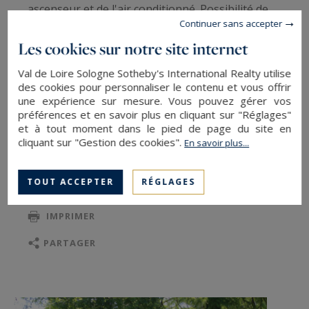
ascenseur et de l'air conditionné. Possibilité de
Continuer sans accepter
construire une piscine. Cette propriété peut
Les cookies sur notre site internet
également fonctionner en chambres d’hôtes,
hôtel ou restaurant. Situation : 2 h de Paris, 10
Val de Loire Sologne Sotheby's International Realty utilise
mn d'un golf 18 trous, à proximité des célèbres
des cookies pour personnaliser le contenu et vous offrir
une expérience sur mesure. Vous pouvez gérer vos
châteaux de la Loire et d'un parc animalier.
préférences et en savoir plus en cliquant sur "Réglages"
Véhicules prêtés par la société CL Classic,
et à tout moment dans le pied de page du site en
LIRE LA SUITE
cliquant sur "Gestion des cookies".
En savoir plus...
spécialiste de la vente de voitures de collection.
Immobilier charme et luxe Blois Val de Loire
Sologne
TOUT ACCEPTER
RÉGLAGES
SAUVEGARDER
Contact : DURAND Nathalie
IMPRIMER
Téléphone 06 48 48 70 83
Agent Commercial RSAC 519 502 330
PARTAGER
Les informations sur les risques auxquels ce
bien est exposé sont disponibles sur :