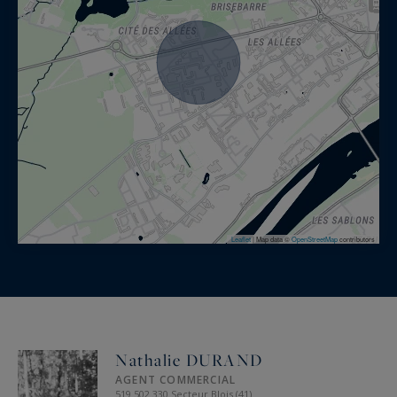
Leaflet
|
Map data ©
OpenStreetMap
contributors
Nathalie DURAND
AGENT COMMERCIAL
519 502 330 Secteur Blois (41)