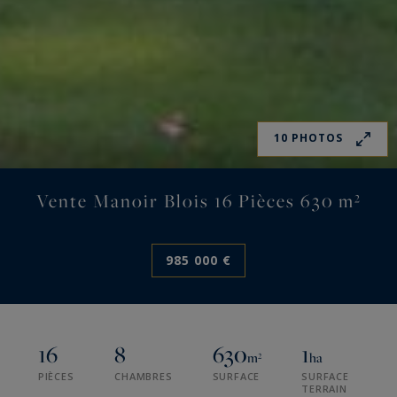
10 PHOTOS
Vente Manoir Blois 16 Pièces 630 m²
985 000 €
16
8
630
1
m²
ha
PIÈCES
CHAMBRES
SURFACE
SURFACE
TERRAIN