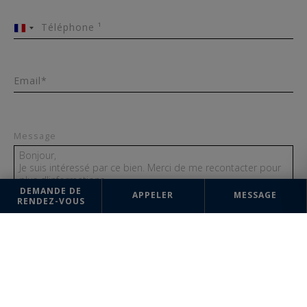
Téléphone ¹
France
+33
Email*
Message
DEMANDE DE
APPELER
MESSAGE
RENDEZ-VOUS
ENVOYER