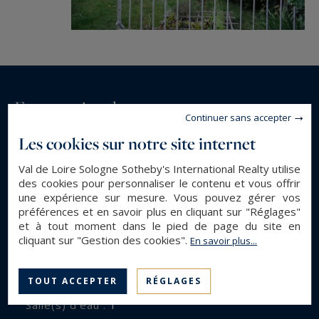
En savoir plus...
Continuer sans accepter
Les cookies sur notre site internet
DESCRIPTION GÉNÉRALE
Val de Loire Sologne Sotheby's International Realty utilise
Maison
Type de bien :
des cookies pour personnaliser le contenu et vous offrir
une expérience sur mesure. Vous pouvez gérer vos
125 m²
Surface :
préférences et en savoir plus en cliquant sur "Réglages"
150 m²
Surface terrain :
et à tout moment dans le pied de page du site en
cliquant sur "Gestion des cookies".
En savoir plus...
6
Pièces :
4
Chambres :
TOUT ACCEPTER
RÉGLAGES
1
Salle(s) de bain :
1
Salle(s) d'eau :