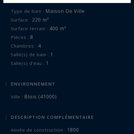
Maison De Ville
Type de bien :
220 m²
Surface :
400 m²
Surface terrain :
8
Pièces :
4
Chambres :
1
Salle(s) de bain :
1
Salle(s) d'eau :
ENVIRONNEMENT
Blois (41000)
Ville :
DESCRIPTION COMPLÉMENTAIRE
1800
Année de construction :