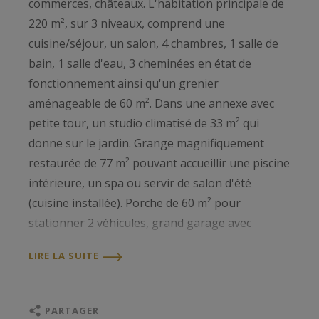
commerces, châteaux. L'habitation principale de
220 m², sur 3 niveaux, comprend une
cuisine/séjour, un salon, 4 chambres, 1 salle de
bain, 1 salle d'eau, 3 cheminées en état de
fonctionnement ainsi qu'un grenier
aménageable de 60 m². Dans une annexe avec
petite tour, un studio climatisé de 33 m² qui
donne sur le jardin. Grange magnifiquement
restaurée de 77 m² pouvant accueillir une piscine
intérieure, un spa ou servir de salon d'été
(cuisine installée). Porche de 60 m² pour
stationner 2 véhicules, grand garage avec
mezzanine, puits pour l'arrosage du jardin,
LIRE LA SUITE
panneaux photovoltaïques (non visibles de la
maison et du jardin) permettant un apport
financier. Jardin arboré, clos de murs, grande
PARTAGER