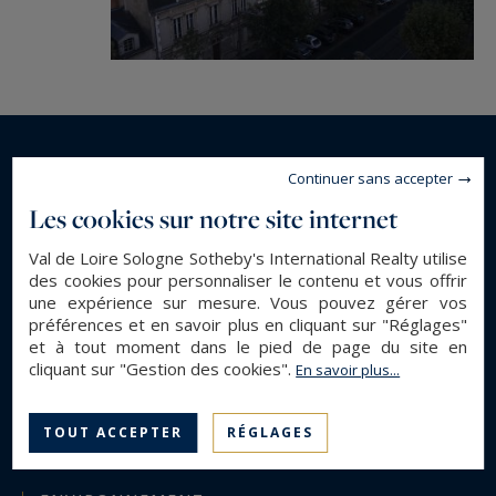
En savoir plus...
Continuer sans accepter
Les cookies sur notre site internet
DESCRIPTION GÉNÉRALE
Val de Loire Sologne Sotheby's International Realty utilise
des cookies pour personnaliser le contenu et vous offrir
Appartement
Type de bien :
une expérience sur mesure. Vous pouvez gérer vos
préférences et en savoir plus en cliquant sur "Réglages"
44 m²
Surface :
et à tout moment dans le pied de page du site en
2
Pièces :
cliquant sur "Gestion des cookies".
En savoir plus...
1
Chambres :
1
Salle(s) d'eau :
TOUT ACCEPTER
RÉGLAGES