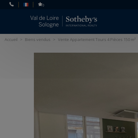
Panneau de gestion des cookies
0
Accueil
>
Biens vendus
>
Vente Appartement Tours 4 Pièces 150 m²