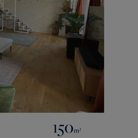
150
m²