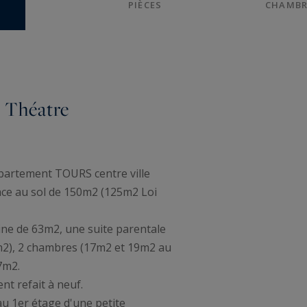
PIÈCES
CHAMBR
 Théatre
ppartement TOURS centre ville
ce au sol de 150m2 (125m2 Loi
sine de 63m2, une suite parentale
7m2), 2 chambres (17m2 et 19m2 au
17m2.
t refait à neuf.
u 1er étage d'une petite