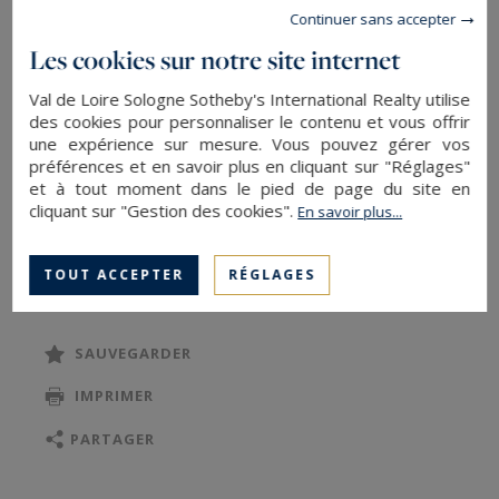
Continuer sans accepter
dressing et salle d’eau
Les cookies sur notre site internet
● Double séjour lumineux et spacieux, idéal pour
se détendre ou recevoir
Val de Loire Sologne Sotheby's International Realty utilise
des cookies pour personnaliser le contenu et vous offrir
● Cuisine équipée, arrière-cuisine / buanderie
une expérience sur mesure. Vous pouvez gérer vos
● 2 salles de bains et 2 WC indépendants
préférences et en savoir plus en cliquant sur "Réglages"
● Pompe à chaleur et aucuns travaux à prévoir –
et à tout moment dans le pied de page du site en
cliquant sur "Gestion des cookies".
En savoir plus...
état irréprochable
LIRE LA SUITE
TOUT ACCEPTER
RÉGLAGES
Domaine Équestre Professionnel – 09 Hectares
Le domaine équestre, entièrement aménagé,
comprend :
SAUVEGARDER
● Manège couvert 28 x 48 m (sable fibré) avec 21
IMPRIMER
boxes intégrés, sellerie, graineterie, salle de club
● Carrière 75 x 75 m, terrain de cross, marcheur
PARTAGER
circulaire
● 2 écuries supplémentaires (25 boxes), selleries,