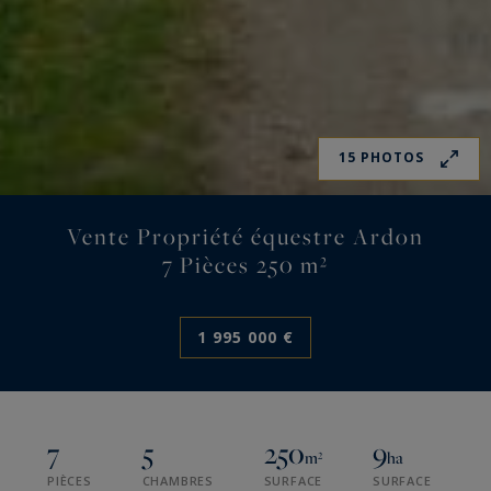
15 PHOTOS
Vente Propriété équestre Ardon
7 Pièces 250 m²
1 995 000 €
7
5
250
9
m²
ha
PIÈCES
CHAMBRES
SURFACE
SURFACE