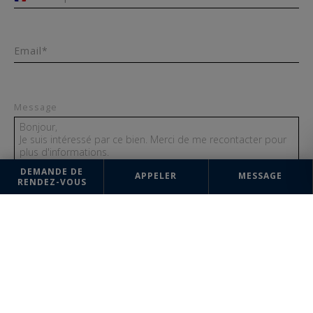
+33
Email*
Message
DEMANDE DE
APPELER
MESSAGE
RENDEZ-VOUS
ENVOYER
Les informations recueillies sur ce formulaire sont enregistrées dans un
fichier informatisé par la société Val de Loire (Orléans) Sotheby's
International Realty pour la gestion et le suivi de votre demande.