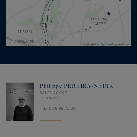
Leaflet
|
Map data ©
OpenStreetMap
contributors
Philippe PEREIRA-NEDIR
SALES AGENT
935 396 887
+33 6 78 98 73 20