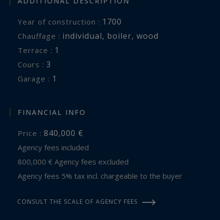
ADDITIONAL DESCRIPTION
Dans cette cour se trouve un puits avec pompe
et moteur séparés.
1700
Year of construction :
Plus qu’une propriété, ce lieu est une expérience,
individual
,
boiler
,
wood
Chauffage :
celle d’habiter l’histoire, de préserver un
1
terrace :
patrimoine et de s’offrir une respiration rare
3
cours :
entre nature et culture et une promesse d’un
1
garage :
avenir à façonner.
FINANCIAL INFO
840,000 €
Price :
Agency fees included
800,000 € Agency fees excluded
Agency fees 5% tax incl. chargeable to the buyer
CONSULT THE SCALE OF AGENCY FEES