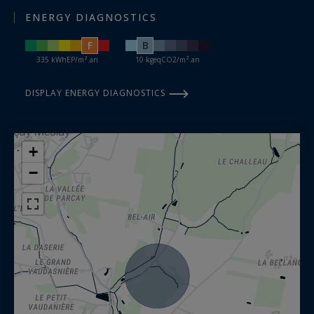
ENERGY DIAGNOSTICS
F
B
335 kWhEP/m².an
10 kgeqCO2/m².an
DISPLAY ENERGY DIAGNOSTICS
+
−