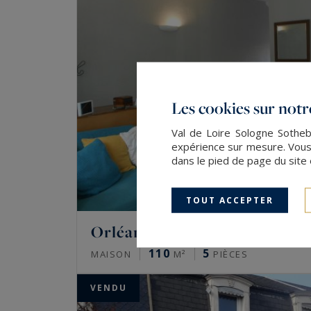
Les cookies sur notre
Val de Loire Sologne Sotheby
expérience sur mesure. Vous
dans le pied de page du site 
TOUT ACCEPTER
Orléans
110
5
MAISON
M²
PIÈCES
VENDU