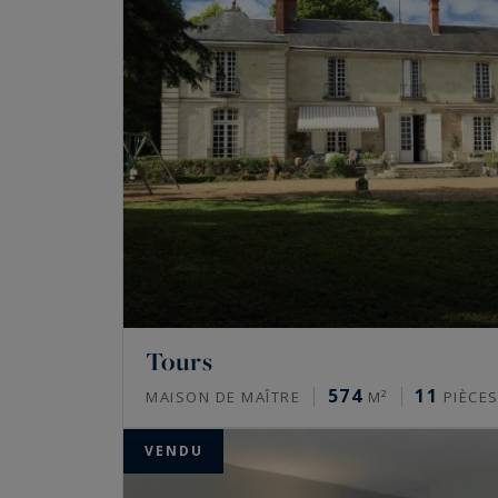
Tours
574
11
MAISON DE MAÎTRE
M²
PIÈCE
VENDU