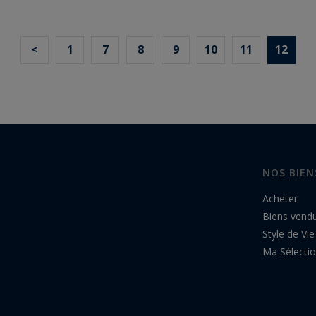
<
1
7
8
9
10
11
12
NOS BIEN
Acheter
Biens vend
Style de Vie
Ma Sélecti