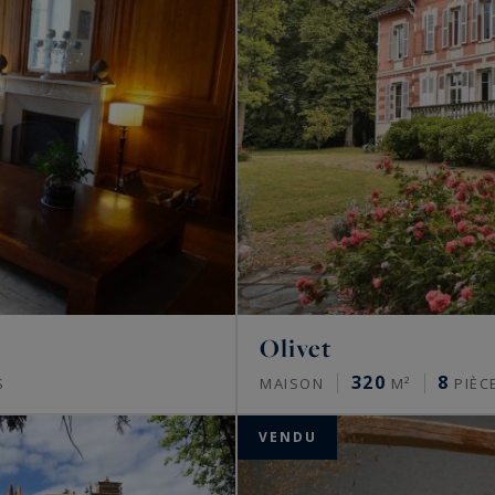
Olivet
320
8
S
MAISON
M²
PIÈC
VENDU