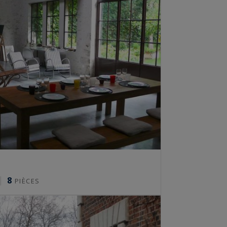
8
PIÈCES