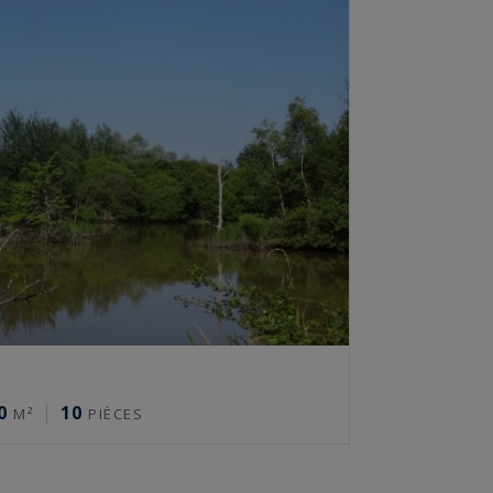
0
10
M²
PIÈCES