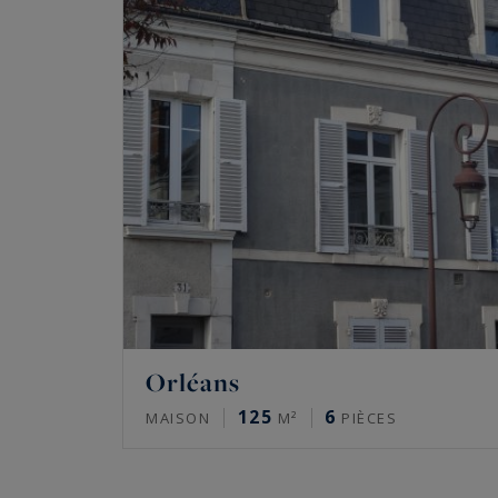
Orléans
125
6
MAISON
M²
PIÈCES