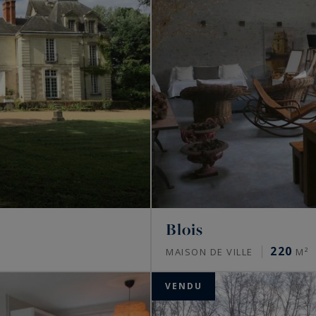
Blois
220
S
MAISON DE VILLE
M²
VENDU